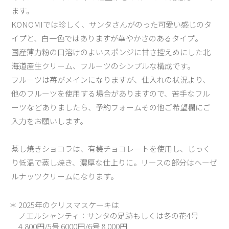
ます。
KONOMIでは珍しく、サンタさんがのった可愛い感じのタ
イプと、白一色ではありますが華やかさのあるタイプ。
国産薄力粉の口溶けのよいスポンジに甘さ控えめにした北
海道産生クリーム、フルーツのシンプルな構成です。
フルーツは苺がメインになりますが、仕入れの状況より、
他のフルーツを使用する場合がありますので、苦手なフル
ーツなどありましたら、予約フォームその他ご希望欄にご
入力をお願いします。
蒸し焼きショコラは、有機チョコレートを使用し、じっく
り低温で蒸し焼き、濃厚な仕上りに。リースの部分はヘーゼ
ルナッツクリームになります。
2025年のクリスマスケーキは
ノエルシャンティ：サンタの足跡もしくは冬の花4号
4,800円/5号 6000円/6号 8,000円